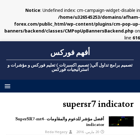
Notice
: Undefined index: cm-campaign-widget-disable in
/home/u326545253/domains/afham-
forex.com/public_html/wp-content/plugins/cm-pop-up-
banners/backend/classes/CMPopUpBannersBackend.php
on
line
616
أفهم فوركس
تصميم برامج تداول آلي( تصميم اكسبرتات ) تعليم فوركس و مؤشرات و
استراتيجيات فوركس
supersr7 indicator
أفضل مؤشر للدعوم والمقاومات SuperSR7-mt4-
indicator
20 مارس، 2016
Reda Hegazy