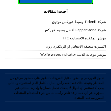
أحدث المقالات
شركة Tickmill وسيط فوركس موثوق
شركة PepperStone افضل وسيط فوركس
مؤشر المفكرة الاقتصادية FFC
اكسبرت منطقة الانتعاش او الريكفري زون
مؤشر موجات الذئب Wolfe waves indicator
تداول الفوركس و العقود مقابل الفروقات تنطوي على مستوى مرتفع من
المخاطر ونتيجة لذلك فقد تفقد رأس المال بالكامل الذي استثمرته وبالتالي
يجب ألا تستثمر أي اموال لا يمكنك تحمل خسارتها وإدارة المنتدى غير
مسؤولة عن أي خسائر قد تلحق رأسمالك من جراء استخدام المنتجات
المعروضة على المنتدى