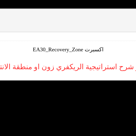
اكسبرت EA30_Recovery_Zone
 شرح استراتيجية الريكفري زون او منطقة الان