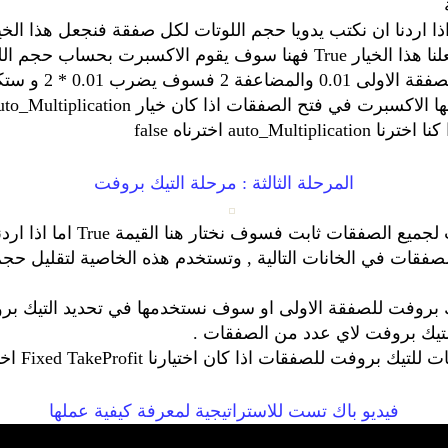
اللاحقة لجميع الصفقات من lot2 الى lot20 اما اذا جعلنا هذا الخيار True 
ح الصفقات اذا كان خيار auto_Multiplication محدد على True
au اخترناه false
المرحلة الثالثة : مرحلة التيك بروفت
هنا سوف نختار هل التيك ب
ت لجميع الصفقات في الخانات التالية , وتستخدم هذه الخاصية لتقلي
ت للصفقات اذا كان اختيارنا Fixed TakeProfit اخترناه False
فيديو باك تست للاستراتيجية لمعرفة كيفية عملها