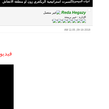
ادوات الموضوع
اكسبرت استراتيجية الريكفري زون او منطقة الانتعاش
Reda Hegazy
الإدارة - خبير برمجة
09-16-2018, 11:05 AM
فيديو