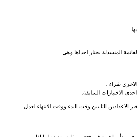
ها
ا ان يعمل الاكسبرت في اوقات محددة فقط لفتح الصفقة الاولى سنجعل هذه الخاصية True ونغير الاعدادين التاليين وقت البدء ووقت الانتهاء لعمل