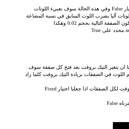
من هذا الخيار سوف نحدد ما اذا اردنا ان نكتب يدويا حجم اللوتات لكل صفقة فنجعل هذا الخيار False وفي هذه الحالة سوف نعبيء اللوتات
فهنا سوف يقوم الاكسبرت بحساب حجم اللوتات آليا بضرب اللوت السابق في نسبة المضاعة
روفت لجميع الصفقات ثابت فسوف نختار هنا القيمة True اما اذا اردنا ان يتغير التيك بروفت بعد فتح كل صفقة سوف
ل حجم اللوت في الصفقات بزيادة التيك بروفت كلما زاد
سوف نستخدم هذه الخانة لتحديد التيك بروفت للصفقة الاولى او سوف نستخدمها في تحديد التيك بروفت لكل الصفقات اذا جعلنا اختيار Fixed