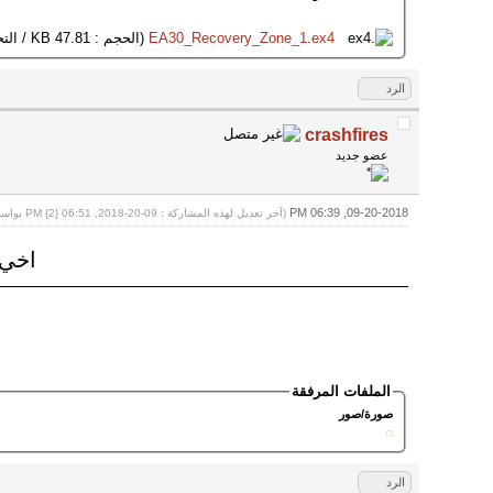
EA30_Recovery_Zone_1.ex4
(الحجم : 47.81 KB / التحميلات : 1,775)
الرد
crashfires
عضو جديد
09-20-2018, 06:39 PM
(آخر تعديل لهذه المشاركة : 09-20-2018, 06:51 PM {2} بواسطة
اخي 
الملفات المرفقة
صورة/صور
الرد