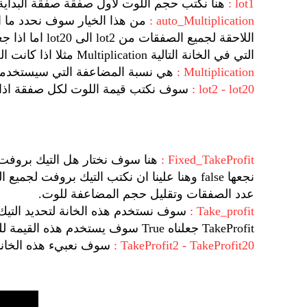
lot1 :
هنا نكتب حجم اللوت لاول صفقة صفقة البداية
auto_Multiplication :
التي في الخانة التالية Multiplication مثلا اذا كانت الصفقة الاولى 0.01 والمضاعفة 2 فسوف يضرب 0.01 * 2 و ستكون الصفقة التالية بحجم 0.02 وهكذا
Multiplication :
هي نسبة المضاعفة التي سيستخدمها الاكسبرت في فت
lot2 - lot20 :
سوف نكتب قيمة اللوت لكل صفقة اذا كنا اخترنا to_Multiplication
Fixed_TakeProfit :
نجعها false وهنا علينا ان نكتب التيك بروف
عدد الصفقات وتقليل حجم المضاعفة للوت.
Take_profit :
TakeProfit جعلناه True سوف يستخدم هذه القيمة للتيك بروفت لاي عدد من الصفقات .
TakeProfit2 - TakeProfit20 :
سوف نعبيء هذه الخانات للتيك بروف