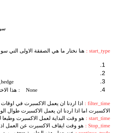
سوف
start_type :
هنا نختار ما هي الصفقة الاولى التي سوف يفتحها الاكسبرت عند ب
pending_hedge : هنا سيفتح الاكسبرت صفقتين معلقتين احدهما بيع والاخرى شراء .
None : هذا الاختيار سيوقف عمل الاكسبرت عن فتح صفقة بداية الى ان تختار احدى الاختيارات السابقة.
filter_time :
الاكسبرت اما اذا اردنا ان يعمل الاكسبرت طوال الوقت
start_time :
هو وقت البداية لعمل الاكسبرت وطبعا لن تعمل الا اذا ك
Stop_time :
هو وقت ايقاف الاكسبرت عن العمل اذا الاكسبرت سيعمل