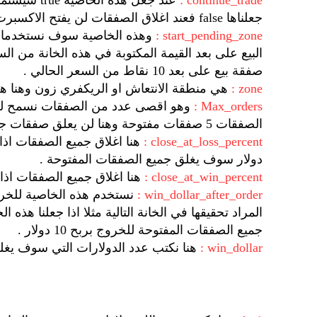
continue_trade :
عند جعل ه
جعلناها false فعند اغلاق الصفقات لن يفتح الاكسبرت صفقات جديدة الا في اليوم التالي .
start_pending_zone :
صفقة بيع على بعد 10 نقاط من السعر الحالي .
zone :
هي منطقة الانتعاش او الريكفري زون وهنا هي
Max_orders :
الصفقات 5 صفقات مفتوحة وهنا لن يعلق صفقات جديدة .
close_at_loss_percent :
دولار سوف يغلق جميع الصفقات المفتوحة .
close_at_win_percent :
هنا اغلاق جميع الصفقات اذا
win_dollar_after_order :
نستخدم هذه الخاصية للخروج
جميع الصفقات المفتوحة للخروج بربح 10 دولار .
win_dollar :
هنا نكتب عدد الدولارات التي سوف يغلق