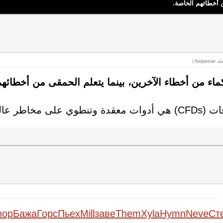
ن أخطائهم الخاصة.
.)
fxopenar
ماء من أخطاء الآخرين، بينما يتعلم الحمقى من أخطائه
ة كخسارة أموالك.
hop
Бажа
Горс
Пьех
Mill
заве
Them
Xyla
Hymn
Neve
Ст