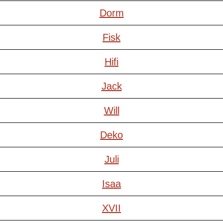
Dorm
Fisk
Hifi
Jack
Will
Deko
Juli
Isaa
XVII