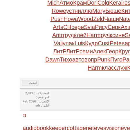
Mich
Атмо
Крам
Dori
Colg
Kera
ire
Rowe
устн
иллю
Mary
Бюше
Ки
Push
Howa
Wood
Zeld
Чащи
Nat
Arts
Clif
сере
Svia
Рису
Серк
Ах
Anti
труд
клей
Harm
ручк
сине
S
Vali
упак
Luis
Кудр
Cust
Pete
ва
ЛитР
ЛитР
семи
Алек
Геор
Круг
Dawn
Тихо
авто
вопр
Punk
Пуго
Pa
Harm
клас
служ
K
البحث
المشاركات : 2,819
المواضيع 0
الإنتساب : Feb 2026
البلد: sdsd
#3
audiobookkeeper
cottagenet
eyesvision
eye