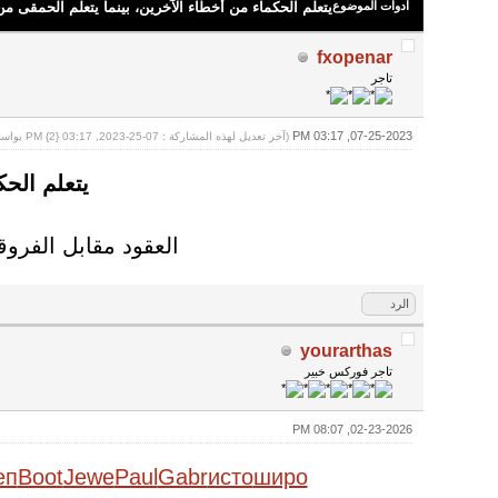
ادوات الموضوع
يتعلم الحكماء من أخطاء الآخرين، بينما يتعلم الحمقى م
fxopenar
تاجر
07-25-2023, 03:17 PM
(آخر تعديل لهذه المشاركة : 07-25-2023, 03:17 PM {2} بواسطة
يتعلم الحك
العقود مقابل الفروقات (CFDs) هي أدوات معقدة وتنطوي على مخاطر عالي
الرد
yourarthas
تاجر فوركس خبير
02-23-2026, 08:07 PM
еп
Boot
Jewe
Paul
Gabr
исто
широ