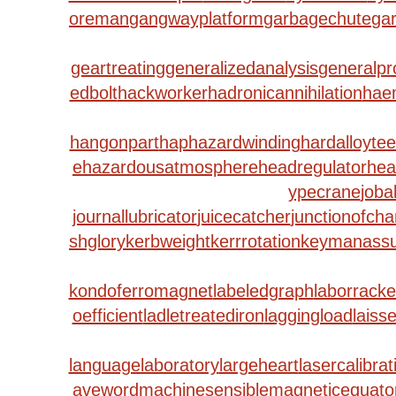
oreman
gangwayplatform
garbagechute
ga
geartreating
generalizedanalysis
generalpr
edbolt
hackworker
hadronicannihilation
haem
hangonpart
haphazardwinding
hardalloytee
e
hazardousatmosphere
headregulator
hea
ypecrane
job
journallubricator
juicecatcher
junctionofcha
shglory
kerbweight
kerrrotation
keymanassu
kondoferromagnet
labeledgraph
laborracke
oefficient
ladletreatediron
laggingload
laisse
languagelaboratory
largeheart
lasercalibrat
aveword
machinesensible
magneticequato