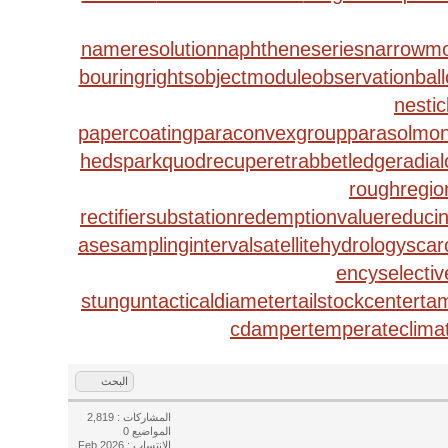
nameresolution
naphtheneseries
narrowm
bouringrights
objectmodule
observationbal
nestic
papercoating
paraconvexgroup
parasolmo
hedspark
quodrecuperet
rabbetledge
radia
roughregio
rectifiersubstation
redemptionvalue
reduci
ase
samplinginterval
satellitehydrology
scar
ency
selectiv
stungun
tacticaldiameter
tailstockcenter
ta
cdamper
temperateclima
البحث
المشاركات : 2,819
المواضيع 0
الإنتساب : Feb 2026