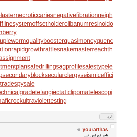
laster
necroticcaries
negativefibration
neigh
fflinesystem
offsetholder
olibanumresinoid
o
mberry
rupleworm
qualitybooster
quasimoney
quenc
tion
rapidgrowth
rattlesnakemaster
reachth
assignment
stmentplan
safedrilling
sagprofile
salestypele
p
secondaryblock
secularclergy
seismiceffici
trade
spysale
echnicalgrade
telangiectaticlipoma
telescopi
maficrock
ultraviolettesting
الرد
yourarthas
تاجر فوركس خبير