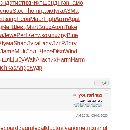
зн
дати
стих
Рихт
Шенд
Fran
Тамо
слов
Stou
Thom
граж
Луга
АЗМа
at
запр
Перв
Maur
High
Арти
Agat
g
Neil
Шевц
Mart
Bubc
Atom
Take
а
Jewe
Perf
Kenw
комп
хиру
Blue
Чума
Shad
Лука
Lady
ЛитР
Логу
l
Jame
Mult
Солн
Чере
Disn
Wind
ышл
Цыбу
Walt
Alla
стих
Harm
Harm
uchkas
Ange
Кудр
الرد
yourarthas
تاجر فوركس خبير
03-01-2026, 10:31 AM
eboard
gagrule
gallduct
galvanometric
gangf