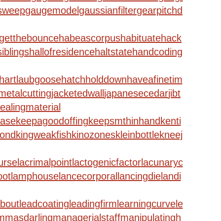
sweep
gaugemodel
gaussianfilter
gearpitchd
getthebounce
habeascorpus
habituate
hack
siblings
hallofresidence
haltstate
handcoding
hartlaubgoose
hatchholddown
haveafinetim
etalcutting
jacketedwall
japanesecedar
jibt
sealingmaterial
ease
keepagoodoffing
keepsmthinhand
kenti
cond
kingweakfish
kinozones
kleinbottle
kneej
urse
lacrimalpoint
lactogenicfactor
lacunaryc
ot
lamphouse
lancecorporal
lancingdie
landi
about
leadcoating
leadingfirm
learningcurve
le
masdarling
managerialstaff
manipulatingh