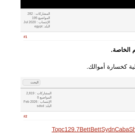
المشاركات : 282
المواضيع 195
الإنتساب : Jul 2020
البلد: egypt
#1
م الخاصة.
البحث
المشاركات : 2,819
المواضيع 0
الإنتساب : Feb 2026
البلد: sdsd
#2
Торс
129.7
Bett
Bett
Sydn
Caba
S