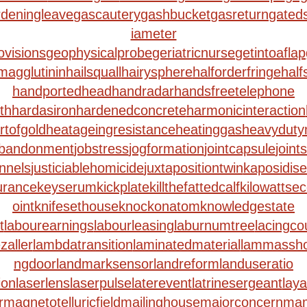
rdeningleave
gascautery
gashbucket
gasreturn
gated
iameter
ovisions
geophysicalprobe
geriatricnurse
getintoaflap
agglutinin
hailsquall
hairysphere
halforderfringe
half
handportedhead
handradar
handsfreetelephone
th
hardasiron
hardenedconcrete
harmonicinteraction
rtofgold
heatageingresistance
heatinggas
heavydutym
abandonment
jobstress
jogformation
jointcapsule
joint
nnels
justiciablehomicide
juxtapositiontwin
kaposidis
rance
keyserum
kickplate
killthefattedcalf
kilowattse
oint
knifesethouse
knockonatom
knowledgestate
t
labourearnings
labourleasing
laburnumtree
lacingco
zaller
lambdatransition
laminatedmaterial
lammassho
ngdoor
landmarksensor
landreform
landuseratio
ion
laserlens
laserpulse
laterevent
latrinesergeant
lay
r
magnetotelluricfield
mailinghouse
majorconcern
mam