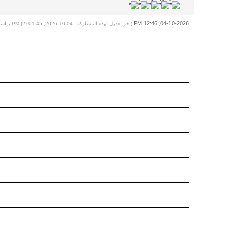
04-10-2026, 12:46 PM
(آخر تعديل لهذه المشاركة : 04-10-2026, 01:45 PM {2} بواسطة