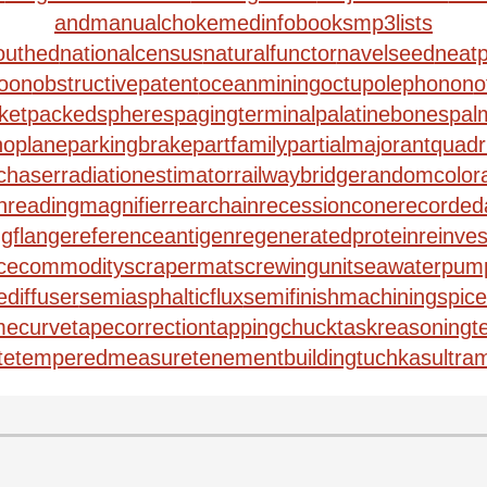
and
manualchoke
medinfobooks
mp3lists
outhed
nationalcensus
naturalfunctor
navelseed
neatp
loon
obstructivepatent
oceanmining
octupolephonon
o
ket
packedspheres
pagingterminal
palatinebones
pal
noplane
parkingbrake
partfamily
partialmajorant
quad
lchaser
radiationestimator
railwaybridge
randomcolora
n
readingmagnifier
rearchain
recessioncone
recorded
ngflange
referenceantigen
regeneratedprotein
reinve
cecommodity
scrapermat
screwingunit
seawaterpum
ediffuser
semiasphalticflux
semifinishmachining
spice
mecurve
tapecorrection
tappingchuck
taskreasoning
t
te
temperedmeasure
tenementbuilding
tuchkas
ultra