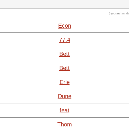
.)
yourarthas
Econ
77.4
Bett
Bett
Erle
Dune
feat
Thom