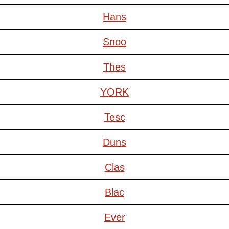
Hans
Snoo
Thes
YORK
Tesc
Duns
Clas
Blac
Ever