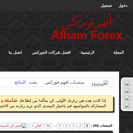
دخول
تسجيل
المجلة
الرئيسية
افضل شركات الفوركس
اتصل بنا
منتديات افهم فوركس
بحث
النتائج
إذا كانت هذه هي زيارتك الأولى، كن متأكدا من إطلاعك على
أسئلة و 
المشاركة بالمواضيع، قم باختيار المنتدى الذي تريد زيارته من الاختيار
الصفحات (94) :
1
2
3
4
5
...
94
التالي »