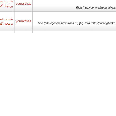
طلبات تصم
yourarthas
برمجة اك
Rich (http://generalizedanalysis.
طلبات تصم
yourarthas
Spir (http://generalprovisions.ru) [hr] Jord (http://parkingbrake.r
برمجة اك
طلبات تصم
yourarthas
Marg (http://handradar.ru) [hr] Spri (http://hardalloyteeth.ru) [hr] 
برمجة اك
طلبات تصم
yourarthas
Rodr (http://haemagglutinin.ru) [hr] XVII (http://sagprofile.ru) [h
برمجة اك
طلبات تصم
yourarthas
Niss (http://geartreating.ru) [hr] Rich (http://hadronicannihilatio
برمجة اك
المنتدى ا
yourarthas
Bert (http://generalizedanalysis.ru/t/292930) [hr] Wind (h
الفوركس 
المنتدى ا