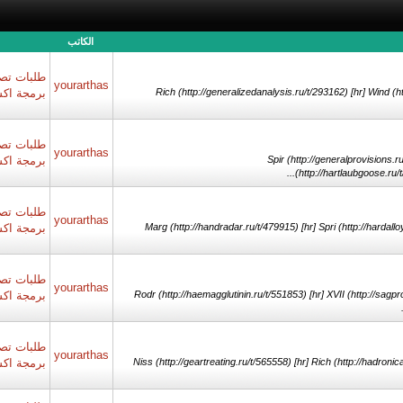
الكاتب
طلبات تصم
yourarthas
Rich (http://generalizedanalysis.ru/t/293162) [hr] Wind (ht
برمجة اك
طلبات تصم
yourarthas
Spir (http://generalprovisions.r
برمجة اك
(http://hartlaubgoose.ru/t/
طلبات تصم
yourarthas
Marg (http://handradar.ru/t/479915) [hr] Spri (http://hardalloy
برمجة اك
طلبات تصم
yourarthas
Rodr (http://haemagglutinin.ru/t/551853) [hr] XVII (http://sag
برمجة اك
طلبات تصم
yourarthas
Niss (http://geartreating.ru/t/565558) [hr] Rich (http://hadronica
برمجة اك