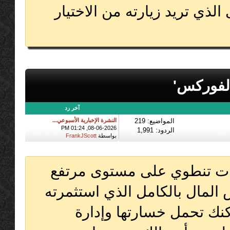
الذي تريد زيارته من الاختيار
لفوركس'
آخر رد
المواضيع: 219
النشرة الإخبارية الأسبوعي...
08-06-2026, 01:24 PM
الردود: 1,991
بواسطة
FrankJScott
قات تنطوي على مستوى مرتفع
المال بالكامل الذي استثمرته
مكنك تحمل خسارتها وإدارة